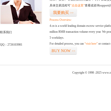
具体交易流程可
“点击这里”
查看或咨询support@
我要购买
>>
Process Overview:
4.cn is a world leading domain escrow service plat
million RMB transaction volume every year. We promi
联系我们
5 workdays.
For detailed process, you can
“visit here”
or contact
QQ：2726103981
BUY NOW
>>
Copyright © 1998 -2025 www.zi