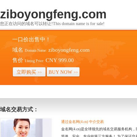
ziboyongfeng.com
您正在访问的域名可以转让!This domain name is for sale!
一口价出售中！
域名
ziboyongfeng.com
Domain Name:
售价
CNY 999.00
Listing Price:
立即购买
BUY NOW
>>
>>
域名交易方式：
通过金名网(4.cn) 中介交易
金名网(4.cn)是全球领先的域名交易服务机
简单、安全、专业的第三方服务！ 为了保证交